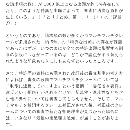
な請求項の数)」が 1000 以上になる出願が約 5%存在して
おり、このような特異な出願によって、審査に過度な負担が
生じている。」（ 「とりまとめ」第１、１.（１）の「課題
①」）
というものであり、請求項の数が多くかつマルチマルチクレ
ームが多用された「約 5%」の「特異な出願」の存在が課題
であったはずが、いつのまにか全ての特許出願に影響する制
限の新設につながっているのは、どこかで論点がすり替えら
れたような印象もなきにしもあらずといったところです。
さて、特許庁の資料にも示された改訂後の審査基準の考え方
によれば、審査の段階でマルチマルチクレームについては
「制限に違反していますよ」という指摘（「委任省令要件」
違反という拒絶）がされるだけで、新規性・進歩性などを含
む他の要件については審査してもらえません。そして、マル
チマルチを解消するクレーム補正がされた後、補正後のクレ
ームについての審査で新たな拒絶理由が見つかった場合に
は、いきなり「最後の拒絶理由通知」が届くことがありま
す。