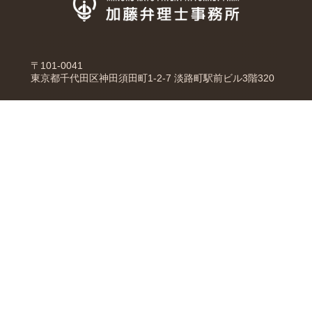
〒101-0041
東京都千代田区神田須田町1-2-7 淡路町駅前ビル3階320
トップページ
業務内容
top page
Business
弁理士紹介
事務所について
Patent attorney
About us
アクセス
トピックス＆ブログ
access
Topics & Blog
お問合せ
contact
プライバシーポリシー
PrivacyPolicy
Copyright © 2025 加藤弁理士事務所 All rights reserved.