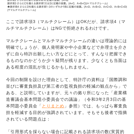
ここで請求項3（マルチクレーム）はOKだが、請求項4（マ
ルチマルチクレーム）はNGで拒絶されるわけです。
マルチクレームとマルチマルチクレームの違いは理論的には
明確でしょうが、個人発明家や中小企業などで弁理士を介さ
ずに自ら特許出願したい方などにとって、すんなり把握でき
るものなのかどうか少々疑問が残ります。少なくとも当面は
ある程度の混乱が生じるかもしれません。
今回の制限を設けた理由として、特許庁の資料は「国際調和
並びに審査負担及び第三者の監視負担の軽減の観点から」で
ある、と説明していますが、元々の拠り所になった「産業構
造審議会基本問題小委員会での議論」（令和3年2月3日の基
本問題小委員会「
とりまとめ
」参照）では、もっぱら審査負
担を軽減する目的が強調されています。そもそも後者で指摘
されている問題点は：
「引用形式を採らない場合に記載される請求項の数(実質的