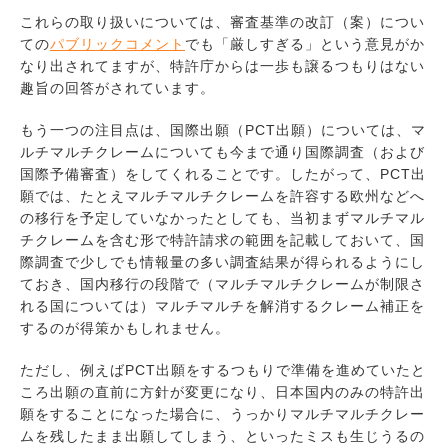
これらの取り扱いについては、審査基準の改訂（案）につい
ての
パブリックコメント
でも「厳しすぎる」という意見がか
なり出されてますが、特許庁からは一歩も譲るつもりはない
趣旨の回答がされています。
もう一つの注目点は、国際出願（PCT出願）については、マ
ルチマルチクレームについても今まで通り国際調査（および
国際予備審査）をしてくれることです。したがって、PCT出
願では、たとえマルチマルチクレームを許容する欧州などへ
の移行を予定していなかったとしても、当初まずマルチマル
チクレームを含む形で特許請求の範囲を記載しておいて、国
際調査で少しでも情報量の多い調査結果が得られるようにし
ておき、国内移行の段階で（マルチマルチクレームが制限さ
れる国については）マルチマルチを解消するクレーム補正を
するのが得策かもしれません。
ただし、例えばPCT出願をするつもりで準備を進めていたと
ころ出願の直前に方針が変更になり、日本国内のみの特許出
願をすることになった場合に、うっかりマルチマルチクレー
ムを残したまま出願してしまう、といったミスも生じうるの