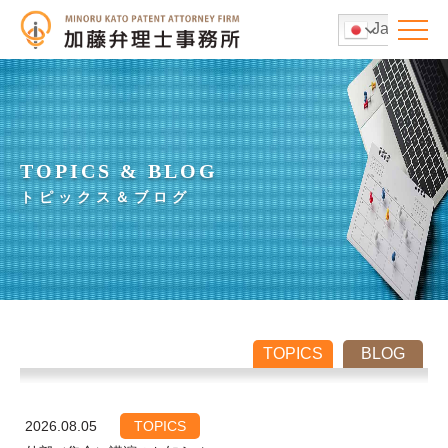
Japanese
TOPICS & BLOG
トピックス＆ブログ
TOPICS
BLOG
2026.08.05
TOPICS