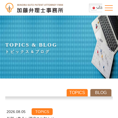
Japanese
TOPICS & BLOG
トピックス＆ブログ
TOPICS
BLOG
2026.08.05
TOPICS